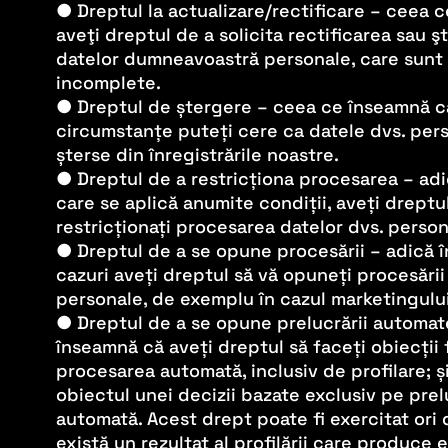
● Dreptul la actualizare/rectificare – ceea 
aveţi dreptul de a solicita rectificarea sau 
datelor dumneavoastră personale, care sunt
incomplete.
● Dreptul de ștergere – ceea ce înseamnă c
circumstanțe puteți cere ca datele dvs. pers
șterse din înregistrările noastre.
● Dreptul de a restricționa procesarea – adic
care se aplică anumite condiții, aveți dreptu
restricționați procesarea datelor dvs. person
● Dreptul de a se opune procesării – adică 
cazuri aveți dreptul să vă opuneți procesării
personale, de exemplu în cazul marketingului
● Dreptul de a se opune prelucrării automat
înseamnă că aveți dreptul să faceți obiecții 
procesarea automată, inclusiv de profilare; ș
obiectul unei decizii bazate exclusiv pe pre
automată. Acest drept poate fi exercitat ori 
există un rezultat al profilării care produce 