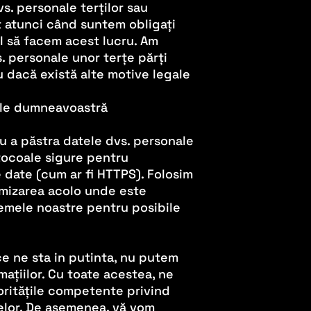
s. personale terților sau
at atunci când suntem obligați
l să facem acest lucru. Am
. personale unor terțe părți
u dacă există alte motive legale
le dumneavoastră
u a păstra datele dvs. personale
otocoale sigure pentru
 date (cum ar fi HTTPS). Folosim
mizarea acolo unde este
temele noastre pentru posibile
e ne sta in putinta, nu putem
mațiilor. Cu toate acestea, ne
oritățile competente privind
telor. De asemenea, vă vom