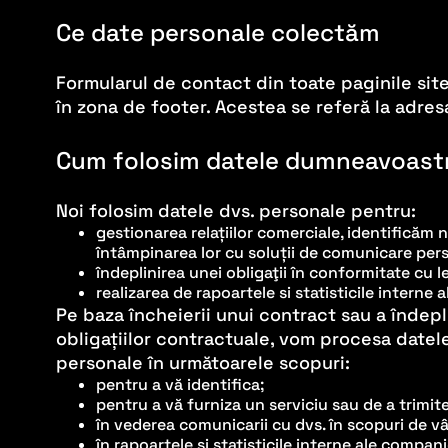
Ce date personale colectăm
Formularul de contact din toate paginile site
în zona de footer. Acestea se referă la adres
Cum folosim datele dumneavoast
Noi folosim datele dvs. personale pentru:
gestionarea relațiilor comerciale, identificăm ne
întâmpinarea lor cu soluții de comunicare pers
îndeplinirea unei obligaţii în conformitate cu 
realizarea de rapoartele si statisticile interne a
Pe baza încheierii unui contract sau a îndepli
obligațiilor contractuale, vom procesa datel
personale în următoarele scopuri:
pentru a vă identifica;
pentru a vă furniza un serviciu sau de a trimit
în vederea comunicarii cu dvs. în scopuri de vâ
în rapoartele și statisticile interne ale compani