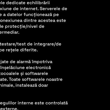
le dedicate echilibrării
xiune de internet. Serverele de
re a datelor funcționează pe
 conexiunea dintre acestea este
de protecție/nivel de
termediar.
testare/test de integrare/de
e rețele diferite.
jate de alarmă împotriva
e înșelăciune electronică
otocoalele și softwarele
tate. Toate softwarele noastre
imale, instalează doar
regulilor interne este controlată
 externe.