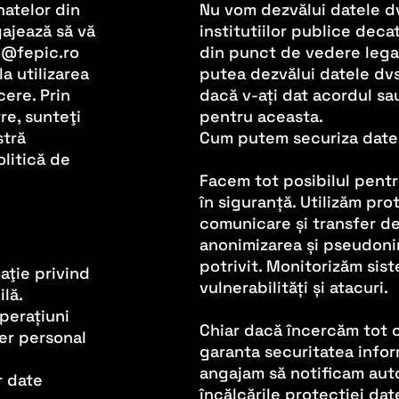
natelor din
Nu vom dezvălui datele dv
gajează să vă
institutiilor publice dec
ce@fepic.ro
din punct de vedere lega
a utilizarea
putea dezvălui datele dvs
cere. Prin
dacă v-ați dat acordul sa
tre, sunteţi
pentru aceasta.
stră
Cum putem securiza date
litică de
Facem tot posibilul pentr
în siguranță. Utilizăm pr
comunicare și transfer de
anonimizarea și pseudoni
potrivit. Monitorizăm sis
aţie privind
vulnerabilități și atacuri.
ilă.
perațiuni
Chiar dacă încercăm tot c
er personal
garanta securitatea infor
angajam să notificam aut
r date
încălcările protectiei da