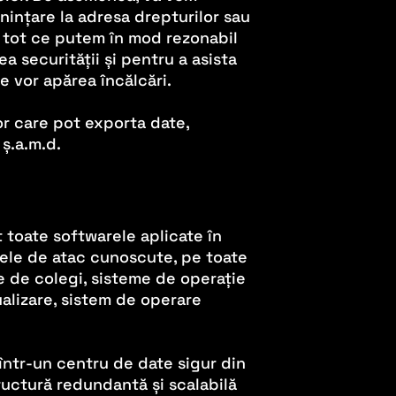
ințare la adresa drepturilor sau
e tot ce putem în mod rezonabil
a securității și pentru a asista
re vor apărea încălcări.
or care pot exporta date,
 ș.a.m.d.
 toate softwarele aplicate în
țele de atac cunoscute, pe toate
te de colegi, sisteme de operație
tualizare, sistem de operare
 într-un centru de date sigur din
ructură redundantă și scalabilă