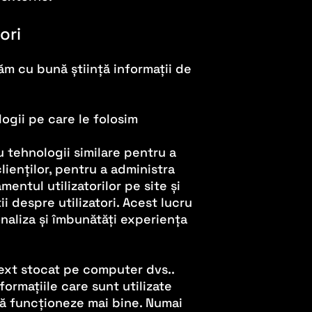
ori
m cu bună știință informații de
logii pe care le folosim
au tehnologii similare pentru a
ienților, pentru a administra
mentul utilizatorilor pe site și
i despre utilizatori. Acest lucru
naliza și îmbunătăți experiența
text stocat pe computer dvs..
ormațiile care sunt utilizate
 să funcționeze mai bine. Numai