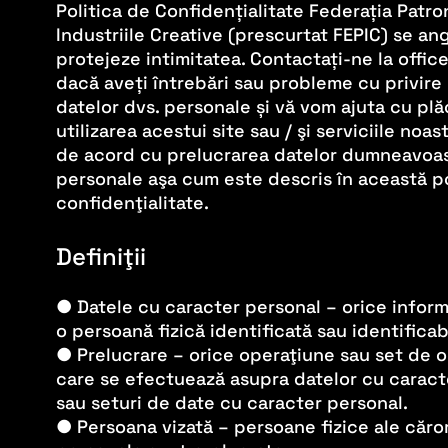
Politica de Confidențialitate Federația Patro
Industriile Creative (prescurtat FEPIC) se an
protejeze intimitatea. Contactați-ne la offi
dacă aveți întrebări sau probleme cu privire l
datelor dvs. personale și vă vom ajuta cu plă
utilizarea acestui site sau / şi serviciile noas
de acord cu prelucrarea datelor dumneavoa
personale aşa cum este descris în această po
confidenţialitate.
Definiţii
● Datele cu caracter personal – orice inform
o persoană fizică identificată sau identificab
● Prelucrare – orice operaţiune sau set de o
care se efectuează asupra datelor cu caract
sau seturi de date cu caracter personal.
● Persoana vizată – persoane fizice ale căro