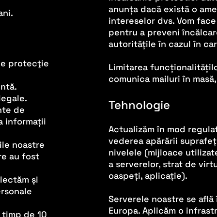
anunța dacă există o amen
ani.
intereselor dvs. Vom fac
pentru a preveni încălcare
autoritățile în cazul în ca
de protecţie
Limitarea funcționalitățil
comunica mailuri în masă,
ntă.
legale.
Tehnologie
nte de
 informații
Actualizăm în mod regulat
vederea apărării suprafe
ile noastre
nivelele (mijloace utiliza
e au fost
a serverelor, strat de vir
oaspeți, aplicație).
lectăm și
ersonale
Serverele noastre se află
Europa. Aplicăm o infrast
 timp de 10