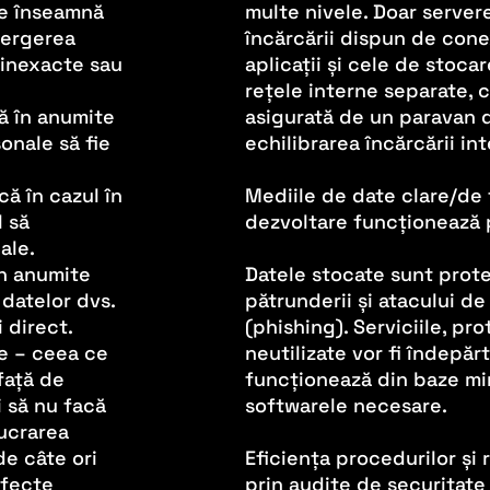
ce înseamnă
multe nivele. Doar servere
ştergerea
încărcării dispun de cone
 inexacte sau
aplicații și cele de stoca
rețele interne separate,
ă în anumite
asigurată de un paravan 
onale să fie
echilibrarea încărcării in
ă în cazul în
Mediile de date clare/de 
l să
dezvoltare funcționează p
ale.
în anumite
Datele stocate sunt prote
 datelor dvs.
pătrunderii și atacului d
 direct.
(phishing). Serviciile, pr
e – ceea ce
neutilizate vor fi îndepăr
față de
funcționează din baze min
i să nu facă
softwarele necesare.
lucrarea
de câte ori
Eficiența procedurilor și 
efecte
prin audite de securitate