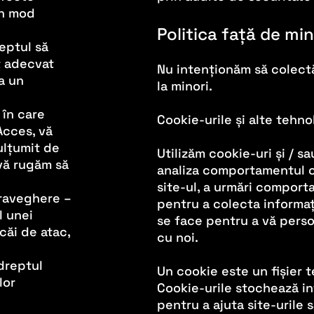
în mod
Politica față de min
reptul să
t adecvat
Nu intenționăm să colectă
a un
la minori.
 în care
Cookie-urile și alte tehno
Acces, vă
ulțumit de
Utilizăm cookie-uri și / s
 vă rugăm să
analiza comportamentul cl
site-ul, a urmări comporta
praveghere –
pentru a colecta informați
l unei
se face pentru a vă perso
căi de atac,
cu noi.
dreptul
Un cookie este un fișier 
lor
Cookie-urile stochează inf
pentru a ajuta site-urile