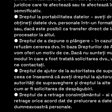
juridice care te afectează sau te afectează 
semnificativ.
● Dreptul la portabilitatea datelor – aveți d
obțineți datele dvs. personale într-un forma
sau, dacă este posibil ca transfer direct de l
procesator la altul.
● Dreptul de a depune o plângere – în cazul
refuzăm cererea dvs. în baza Drepturilor de 
vom oferi un motiv de ce. Dacă nu sunteți m
modul în care a fost tratată solicitarea dvs.,
ne contactați.
● Dreptul de ajutor de la autoritatea de su
ceea ce înseamnă că aveți dreptul la ajutoru
autorități de supraveghere și dreptul la alte 
cum ar fi solicitarea de despăgubiri.
● Dreptul de a retrage consimţământul – ai 
retrage orice acord dat de prelucrare a date
dumneavoastră personale.