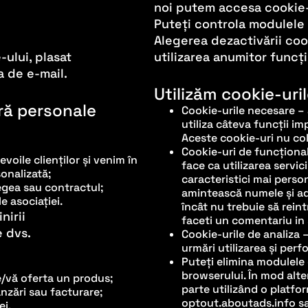
noi putem accesa cookie-u
Puteți controla modulele 
Alegerea dezactivării coo
-ului, plasat
utilizarea anumitor funcți
a de e-mail.
Utilizăm cookie-uri
ră personale
Cookie-urile necesare –
utiliza câteva funcții i
Aceste cookie-uri nu col
Cookie-uri de funcțional
voile clienților și venim în
face ca utilizarea servic
onalizată;
caracteristici mai perso
legea sau contractul;
amintească numele și adr
le asociației.
încât nu trebuie să rein
nirii
faceti un comentariu in 
e dvs.
Cookie-urile de analiza 
urmări utilizarea și perf
Puteți elimina modulele 
browserului. În mod alte
e/vă oferta un produs;
parte utilizând o platfor
nzări sau facturare;
optout.aboutads.info s
ei.