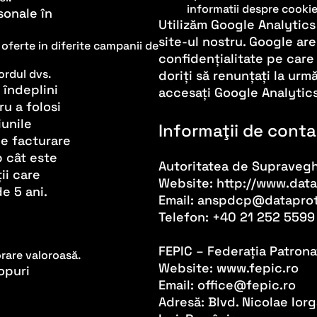
informatii despre cookies
sonale în
Utilizăm Google Analytics
site-ul nostru. Google are
 oferte in diferite campanii de
confidențialitate pe care 
ordul dvs.
doriți să renunțați la urm
 îndeplini
accesați Google Analytic
ru a folosi
unile
Informaţii de cont
de facturare
p cât este
Autoritatea de Supraveg
ii care
Website: http://www.data
e 5 ani.
Email: anspdcp@dataprot
Telefon: +40 21 252 5599
FEPIC – Federația Patronat
are valoroasă.
Website: www.fepic.ro
opuri
Email: office@fepic.ro
Adresă: Blvd. Nicolae Iorga