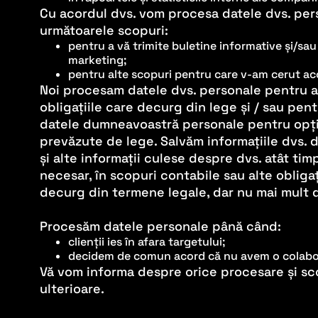
Cu acordul dvs. vom procesa datele dvs. per
următoarele scopuri:
pentru a vă trimite buletine informative și/sau
marketing;
pentru alte scopuri pentru care v-am cerut ac
Noi procesam datele dvs. personale pentru a
obligațiile care decurg din lege și / sau pent
datele dumneavoastră personale pentru opți
prevăzute de lege. Salvăm informațiile dvs. 
și alte informații culese despre dvs. atât tim
necesar, în scopuri contabile sau alte obligaț
decurg din termene legale, dar nu mai mult d
Procesăm datele personale până când:
clienții ies în afara targetului;
decidem de comun acord că nu avem o colabor
Vă vom informa despre orice procesare și sc
ulterioare.