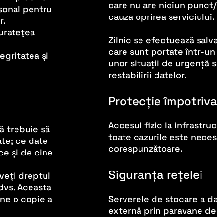
care nu are niciun punct/
rsonal pentru
cauza oprirea serviciului.
r.
curateţea
Zilnic se efectuează salv
care sunt portate într-un
egritatea și
unor situații de urgență s
restabilirii datelor.
Protecție împotriva
Accesul fizic la infrastru
ă trebuie să
toate cazurile este neces
ate; ce date
corespunzătoare.
ce și de cine
Siguranța rețelei
veți dreptul
dvs. Aceasta
ine o copie a
Serverele de stocare a d
externă prin paravane de 