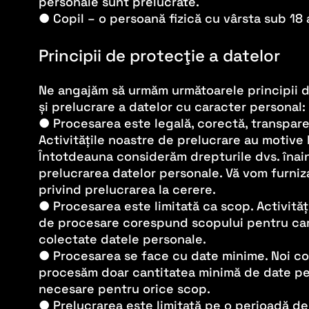
personale sunt prelucrate.
● Copil – o persoană fizică cu vârsta sub 18 
Principii de protecţie a datelor
Ne angajăm să urmăm următoarele principii 
și prelucrare a datelor cu caracter personal:
● Procesarea este legală, corectă, transpare
Activitățile noastre de prelucrare au motive 
Întotdeauna considerăm drepturile dvs. înai
prelucrarea datelor personale. Vă vom furniza
privind prelucrarea la cerere.
● Procesarea este limitată ca scop. Activităț
de procesare corespund scopului pentru car
colectate datele personale.
● Procesarea se face cu date minime. Noi co
procesăm doar cantitatea minimă de date p
necesare pentru orice scop.
● Prelucrarea este limitată pe o perioadă de