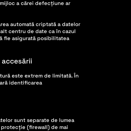
mijloc a cărei defecțiune ar
area automată criptată a datelor
 alt centru de date ca în cazul
ă fie asigurată posibilitatea
 accesării
ctură este extrem de limitată. În
ară identificarea
atelor sunt separate de lumea
protecție (firewall) de mai