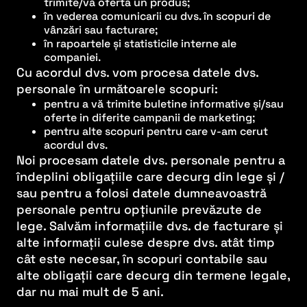
trimite/vă oferta un produs;
în vederea comunicarii cu dvs. în scopuri de
vânzări sau facturare;
în rapoartele și statisticile interne ale
companiei.
Cu acordul dvs. vom procesa datele dvs.
personale în următoarele scopuri:
pentru a vă trimite buletine informative și/sau
oferte in diferite campanii de marketing;
pentru alte scopuri pentru care v-am cerut
acordul dvs.
Noi procesam datele dvs. personale pentru a
îndeplini obligațiile care decurg din lege și /
sau pentru a folosi datele dumneavoastră
personale pentru opțiunile prevăzute de
lege. Salvăm informațiile dvs. de facturare și
alte informații culese despre dvs. atât timp
cât este necesar, în scopuri contabile sau
alte obligații care decurg din termene legale,
dar nu mai mult de 5 ani.