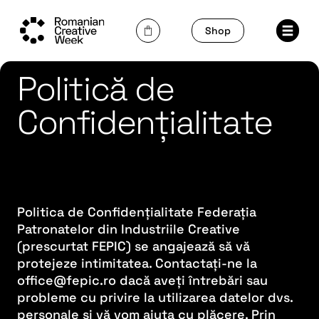
Skip
to
Shop
content
Politică de
Confidențialitate
Politica de Confidențialitate Federația
Patronatelor din Industriile Creative
(prescurtat FEPIC) se angajează să vă
protejeze intimitatea. Contactați-ne la
office@fepic.ro dacă aveți întrebări sau
probleme cu privire la utilizarea datelor dvs.
personale și vă vom ajuta cu plăcere. Prin