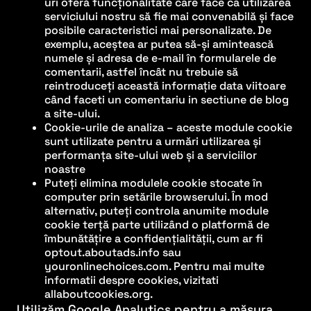
uri oferă funcționalitate care face ca utilizarea
serviciului nostru să fie mai convenabilă și face
posibile caracteristici mai personalizate. De
exemplu, aceștea ar putea să-și amintească
numele și adresa de e-mail în formularele de
comentarii, astfel încât nu trebuie să
reintroduceți această informație data viitoare
când faceti un comentariu in sectiune de blog
a site-ului.
Cookie-urile de analiza – aceste module cookie
sunt utilizate pentru a urmări utilizarea și
performanța site-ului web și a serviciilor
noastre
Puteți elimina modulele cookie stocate în
computer prin setările browserului. În mod
alternativ, puteți controla anumite module
cookie terță parte utilizând o platformă de
îmbunătățire a confidențialității, cum ar fi
optout.aboutads.info sau
youronlinechoices.com. Pentru mai multe
informatii despre cookies, vizitati
allaboutcookies.org.
Utilizăm Google Analytics pentru a măsura