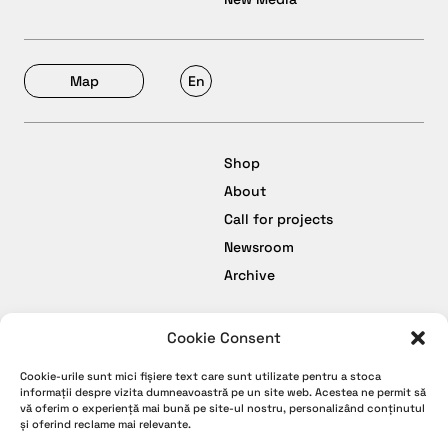
Map
En
Shop
About
Call for projects
Newsroom
Archive
Cookie Consent
facebook
Termeni și Condiții
Cookie-urile sunt mici fișiere text care sunt utilizate pentru a stoca
instagram
Politică de Confidențialitate
informații despre vizita dumneavoastră pe un site web. Acestea ne permit să
vă oferim o experiență mai bună pe site-ul nostru, personalizând conținutul
youtube
Politică de Cookies
și oferind reclame mai relevante.
tiktok
Politica de retur