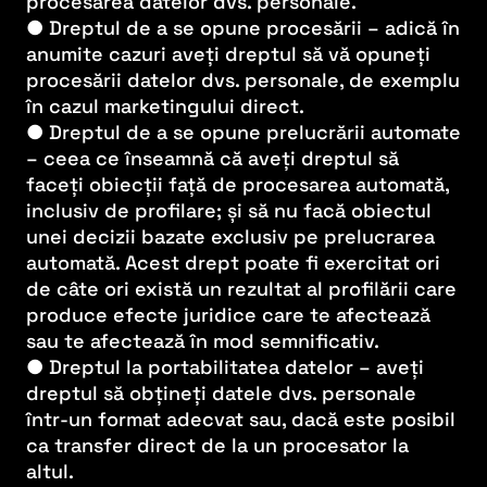
procesarea datelor dvs. personale.
● Dreptul de a se opune procesării – adică în
anumite cazuri aveți dreptul să vă opuneți
procesării datelor dvs. personale, de exemplu
în cazul marketingului direct.
● Dreptul de a se opune prelucrării automate
– ceea ce înseamnă că aveți dreptul să
faceți obiecții față de procesarea automată,
inclusiv de profilare; și să nu facă obiectul
unei decizii bazate exclusiv pe prelucrarea
automată. Acest drept poate fi exercitat ori
de câte ori există un rezultat al profilării care
produce efecte juridice care te afectează
sau te afectează în mod semnificativ.
● Dreptul la portabilitatea datelor – aveți
dreptul să obțineți datele dvs. personale
într-un format adecvat sau, dacă este posibil
ca transfer direct de la un procesator la
altul.