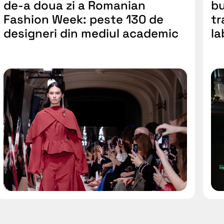
de-a doua zi a Romanian
bu
Fashion Week: peste 130 de
tr
designeri din mediul academic
la
și-au prezentat colecțiile la Iași
și
C