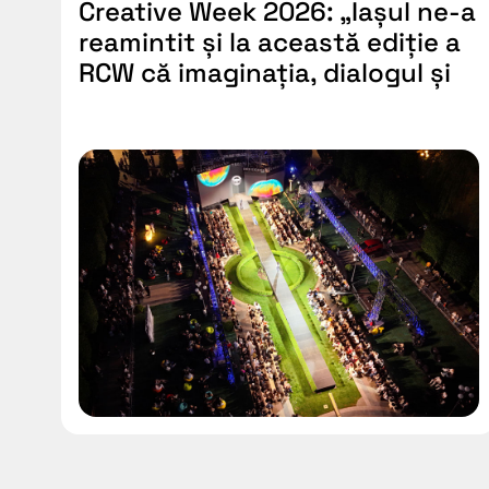
Creative Week 2026: „Iașul ne-a
reamintit și la această ediție a
RCW că imaginația, dialogul și
cultura rămân forme esențiale
de rezistență și construcție
socială”