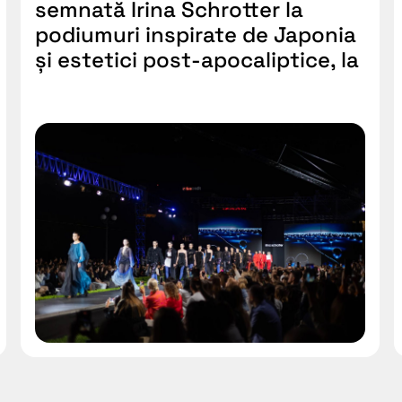
semnată Irina Schrotter la
podiumuri inspirate de Japonia
și estetici post-apocaliptice, la
Romanian Fashion Week. Mii de
oameni au admirat show-urile
de modă în Grădinile Palas