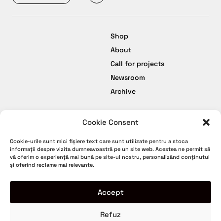
Shop
About
Call for projects
Newsroom
Archive
Cookie Consent
facebook
Termeni și Condiții
Cookie-urile sunt mici fișiere text care sunt utilizate pentru a stoca
instagram
Politică de Confidențialitate
informații despre vizita dumneavoastră pe un site web. Acestea ne permit să
vă oferim o experiență mai bună pe site-ul nostru, personalizând conținutul
youtube
Politică de Cookies
și oferind reclame mai relevante.
tiktok
Politica de retur
Garanție
Accept
Refuz