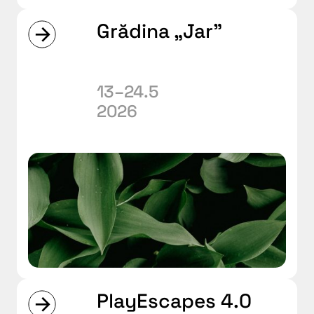
Grădina „Jar”
13–24.5
2026
PlayEscapes 4.0