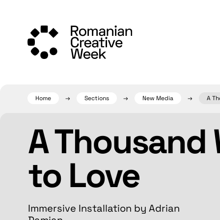
Skip
to
content
Home
Sections
New Media
A Th
A Thousand
to Love
Immersive Installation by Adrian