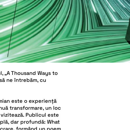
ul, „A Thousand Ways to
 să ne întrebăm, cu
mian este o experiență
inuă transformare, un loc
 vizitează. Publicul este
implă, dar profundă: What
lucrare, formând un poem