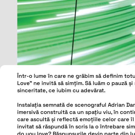
Într-o lume în care ne grăbim să definim tot
Love” ne invită să simțim. Să luăm o pauză și
sinceritate, ce iubim cu adevărat.
Instalația semnată de scenograful Adrian Da
imersivă construită ca un spațiu viu, în cont
care ascultă și reflectă emoțiile celor care îl
invitat să răspundă în scris la o întrebare s
do you love? Răspunsurile devin parte din 