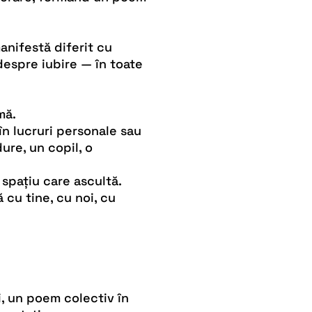
manifestă diferit cu
despre iubire — în toate
mă.
 în lucruri personale sau
ure, un copil, o
 spațiu care ascultă.
 cu tine, cu noi, cu
, un poem colectiv în