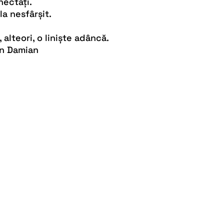
nectați.
la nesfârșit.
 alteori, o liniște adâncă.
an Damian