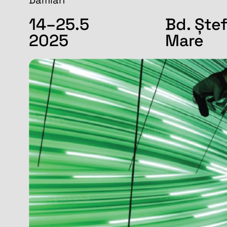
Damian
14–25.5
Bd. Ște
2025
Mare