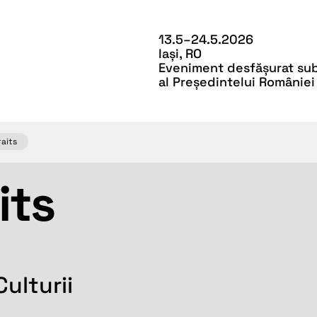
13.5–24.5.2026
Iași, RO
Eveniment desfășurat sub 
al Președintelui României
raits
its
Culturii