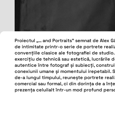
Proiectul „… and Portraits” semnat de Alex 
de intimitate printr-o serie de portrete real
convențiile clasice ale fotografiei de studi
exercițiu de tehnică sau estetică, lucrările 
autentice între fotograf și subiecți, construi
conexiunii umane și momentului irepetabil. S
de-a lungul timpului, reunește portrete real
comercial sau formal, ci din dorința de a înț
prezența celuilalt într-un mod profund pers