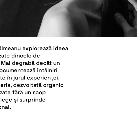
Gâlmeanu explorează ideea
izate dincolo de
o. Mai degrabă decât un
documentează întâlniri
te în jurul experienței,
eria, dezvoltată organic
izate fără un scop
elege și surprinde
onal.