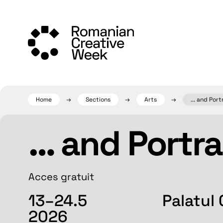
Skip
to
content
Home
Sections
Arts
... and Port
… and Portra
Acces gratuit
13–24.5
Palatul 
2026