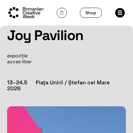
Skip
to
Shop
content
Joy Pavilion
expoziție
acces liber
13–24.5
Piața Unirii / Ștefan cel Mare
2026