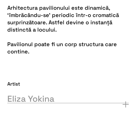
Arhitectura pavilionului este dinamică,
‘îmbrăcându-se’ periodic într-o cromatică
surprinzătoare. Astfel devine o instanță
distinctă a locului.
Pavilionul poate fi un corp structura care
contine.
Artist
Eliza Yokina
Eliza Yokina este arhitect și designer, cunoscută
pentru sensibilitatea cu care reinterpretează spațiul
și pentru atenția meticuloasă la detalii. Cofondator
al biroului de arhitectură SYAA în 2006 și al Cumulus
Architecture în 2017, Eliza a contribuit semnificativ