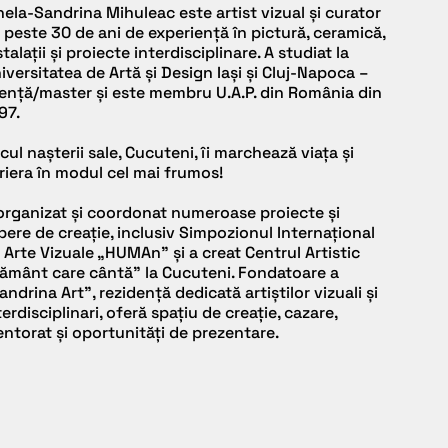
rsoane cu dizabilități pentru a susține exprimarea
nela-Sandrina Mihuleac este artist vizual și curator
ww.unacaluna.ro
eativă și incluziunea.
 peste 30 de ani de experiență în pictură, ceramică,
stagram: ancavintiladragu Contact:
stalații și proiecte interdisciplinare. A studiat la
0723170677 unacaluna1@gmail.com
iversitatea de Artă și Design Iași și Cluj-Napoca –
cență/master și este membru U.A.P. din România din
97.
cul nașterii sale, Cucuteni, îi marchează viața și
riera în modul cel mai frumos!
organizat și coordonat numeroase proiecte și
bere de creație, inclusiv Simpozionul Internațional
 Arte Vizuale „HUMAn” și a creat Centrul Artistic
ământ care cântă” la Cucuteni. Fondatoare a
andrina Art”, rezidență dedicată artiștilor vizuali și
terdisciplinari, oferă spațiu de creație, cazare,
ntorat și oportunități de prezentare.