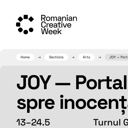
Skip
to
content
Home
Sections
Arts
JOY — Port
JOY — Portal
spre inocen
13–24.5
Turnul G