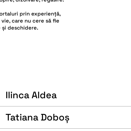
ortaluri prin experiență,
 vie, care nu cere să fie
re și deschidere.
Ilinca Aldea
Al
sp
De
ex
Tatiana Doboș
Ta
pa
Re
Un
Ir
fo