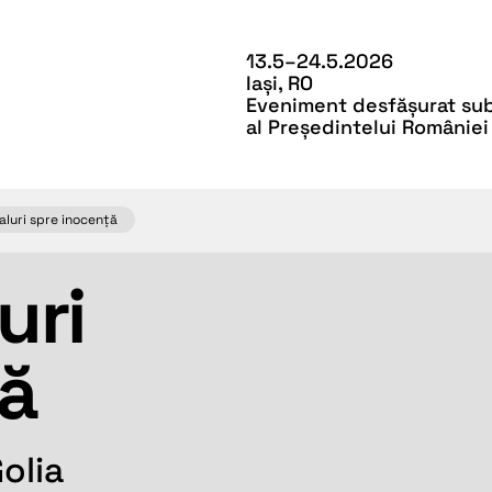
13.5–24.5.2026
Iași, RO
Eveniment desfășurat sub 
al Președintelui României
aluri spre inocență
uri
ță
olia