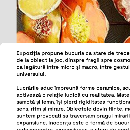
Expoziția propune bucuria ca stare de trecere
de la obiect la joc, dinspre fragil spre cosm
ca legătură între micro și macro, între gestul
universului.
Lucrările aduc împreună forme ceramice, scul
activează o relație ludică cu realitatea. Mater
șamotă și lemn, își pierd rigiditatea funcțion
sens, ritm și mirare. Obiectele devin fiinte, ma
suntem provocati sa traversam pragul mirarii
expansiune. Inocența este o formă de bucurie
redescoperire, expansiunea, o stare de conto