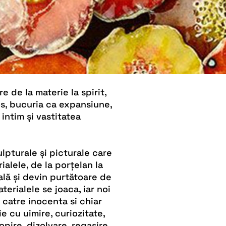
 de la materie la spirit,
os, bucuria ca expansiune,
 intim și vastitatea
pturale și picturale care
ialele, de la porțelan la
ală și devin purtătoare de
terialele se joaca, iar noi
 catre inocenta si chiar
 cu uimire, curiozitate,
pire, dizolvare, regasire.