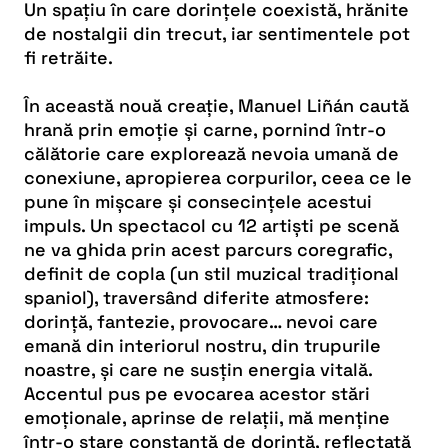
Un spațiu în care dorințele coexistă, hrănite
de nostalgii din trecut, iar sentimentele pot
fi retrăite.
În această nouă creație, Manuel Liñán caută
hrană prin emoție și carne, pornind într-o
călătorie care explorează nevoia umană de
conexiune, apropierea corpurilor, ceea ce le
pune în mișcare și consecințele acestui
impuls. Un spectacol cu 12 artiști pe scenă
ne va ghida prin acest parcurs coregrafic,
definit de copla (un stil muzical tradițional
spaniol), traversând diferite atmosfere:
dorință, fantezie, provocare… nevoi care
emană din interiorul nostru, din trupurile
noastre, și care ne susțin energia vitală.
Accentul pus pe evocarea acestor stări
emoționale, aprinse de relații, mă menține
într-o stare constantă de dorință, reflectată