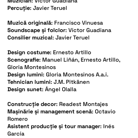
Muzician
: Víctor Guadiana
Percuție
: Javier Teruel
Muzică originală
: Francisco Vinuesa
Soundscape și folclor
: Víctor Guadiana
Consilier muzical
: Javier Teruel
Design costume
: Ernesto Artillo
Scenografie
: Manuel Liñán, Ernesto Artillo,
Gloria Montesinos
Design lumini
: Gloria Montesinos A.a.i.
Tehnician lumini
: J.M. Pitkänen
Design sunet
: Ángel Olalla
Construcție decor
: Readest Montajes
Mașinărie și management scenă
: Octavio
Romero
Asistent producție și tour manager
: Inés
García