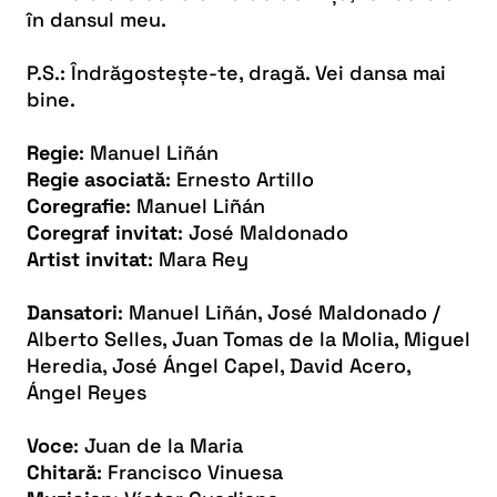
în dansul meu.
P.S.: Îndrăgostește-te, dragă. Vei dansa mai
bine.
Regie
: Manuel Liñán
Regie asociată
: Ernesto Artillo
Coregrafie
: Manuel Liñán
Coregraf invitat
: José Maldonado
Artist invitat
: Mara Rey
Dansatori
: Manuel Liñán, José Maldonado /
Alberto Selles, Juan Tomas de la Molia, Miguel
Heredia, José Ángel Capel, David Acero,
Ángel Reyes
Voce
: Juan de la Maria
Chitară
: Francisco Vinuesa