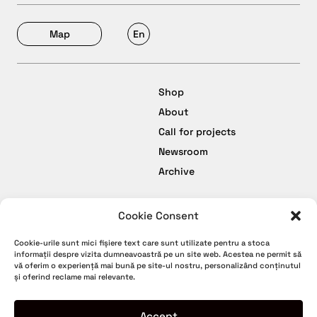
Map
En
Shop
About
Call for projects
Newsroom
Archive
Cookie Consent
facebook
Termeni și Condiții
Cookie-urile sunt mici fișiere text care sunt utilizate pentru a stoca
instagram
Politică de Confidențialitate
informații despre vizita dumneavoastră pe un site web. Acestea ne permit să
vă oferim o experiență mai bună pe site-ul nostru, personalizând conținutul
youtube
Politică de Cookies
și oferind reclame mai relevante.
tiktok
Politica de retur
Garanție
Accept