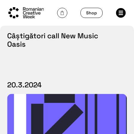
Skip
to
Shop
content
Câștigători call New Music
Oasis
20.3.2024