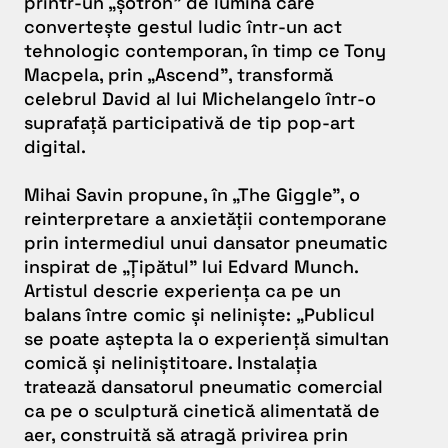
printr-un „șotron” de lumină care
convertește gestul ludic într-un act
tehnologic contemporan, în timp ce Tony
Macpela, prin „Ascend”, transformă
celebrul David al lui Michelangelo într-o
suprafață participativă de tip pop-art
digital.
Mihai Savin propune, în „The Giggle”, o
reinterpretare a anxietății contemporane
prin intermediul unui dansator pneumatic
inspirat de „Țipătul” lui Edvard Munch.
Artistul descrie experiența ca pe un
balans între comic și neliniște:
„Publicul
se poate aștepta la o experiență simultan
comică și neliniștitoare. Instalația
tratează dansatorul pneumatic comercial
ca pe o sculptură cinetică alimentată de
aer, construită să atragă privirea prin