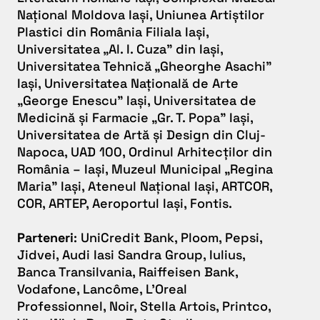
Național Moldova Iași, Uniunea Artiștilor
Plastici din România Filiala Iași,
Universitatea „Al. I. Cuza” din Iași,
Universitatea Tehnică „Gheorghe Asachi”
Iași, Universitatea Națională de Arte
„George Enescu” Iași, Universitatea de
Medicină și Farmacie „Gr. T. Popa” Iași,
Universitatea de Artă și Design din Cluj-
Napoca, UAD 100, Ordinul Arhitecților din
România – Iași, Muzeul Municipal „Regina
Maria” Iași, Ateneul Național Iași, ARTCOR,
COR, ARTEP, Aeroportul Iași, Fontis.
Parteneri
: UniCredit Bank, Ploom, Pepsi,
Jidvei, Audi Iasi Sandra Group, Iulius,
Banca Transilvania, Raiffeisen Bank,
Vodafone, Lancôme, L’Oreal
Professionnel, Noir, Stella Artois, Printco,