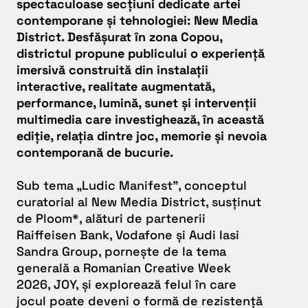
spectaculoase secțiuni dedicate artei
contemporane și tehnologiei: New Media
District. Desfășurat în zona Copou,
districtul propune publicului o experiență
imersivă construită din instalații
interactive, realitate augmentată,
performance, lumină, sunet și intervenții
multimedia care investighează, în această
ediție, relația dintre joc, memorie și nevoia
contemporană de bucurie.
Sub tema „Ludic Manifest”, conceptul
curatorial al
New Media District
, susținut
de Ploom*, alături de partenerii
Raiffeisen Bank, Vodafone și Audi Iasi
Sandra Group, pornește de la tema
generală a Romanian Creative Week
2026, JOY, și explorează felul în care
jocul poate deveni o formă de rezistență