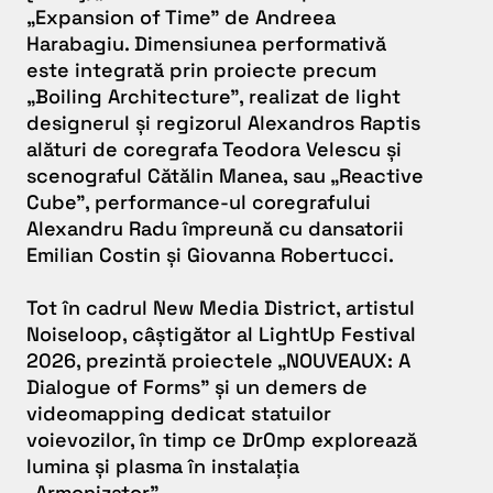
„Expansion of Time” de Andreea
Harabagiu. Dimensiunea performativă
este integrată prin proiecte precum
„Boiling Architecture”, realizat de light
designerul și regizorul Alexandros Raptis
alături de coregrafa Teodora Velescu și
scenograful Cătălin Manea, sau „Reactive
Cube”, performance-ul coregrafului
Alexandru Radu împreună cu dansatorii
Emilian Costin și Giovanna Robertucci.
Tot în cadrul New Media District, artistul
Noiseloop, câștigător al LightUp Festival
2026, prezintă proiectele „NOUVEAUX: A
Dialogue of Forms” și un demers de
videomapping dedicat statuilor
voievozilor, în timp ce Dr0mp explorează
lumina și plasma în instalația
„Armonizator”.