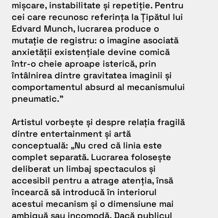
mișcare, instabilitate și repetiție. Pentru
cei care recunosc referința la Țipătul lui
Edvard Munch, lucrarea produce o
mutație de registru: o imagine asociată
anxietății existențiale devine comică
într-o cheie aproape isterică, prin
întâlnirea dintre gravitatea imaginii și
comportamentul absurd al mecanismului
pneumatic.”
Artistul vorbește și despre relația fragilă
dintre entertainment și artă
conceptuală:
„Nu cred că linia este
complet separată. Lucrarea folosește
deliberat un limbaj spectaculos și
accesibil pentru a atrage atenția, însă
încearcă să introducă în interiorul
acestui mecanism și o dimensiune mai
ambiguă sau incomodă. Dacă publicul