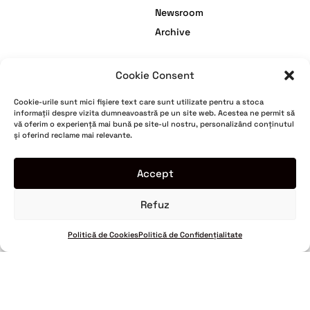
Newsroom
Archive
Cookie Consent
facebook
Termeni și Condiții
Cookie-urile sunt mici fișiere text care sunt utilizate pentru a stoca
instagram
Politică de Confidențialitate
informații despre vizita dumneavoastră pe un site web. Acestea ne permit să
vă oferim o experiență mai bună pe site-ul nostru, personalizând conținutul
youtube
Politică de Cookies
și oferind reclame mai relevante.
tiktok
Politica de retur
Garanție
Accept
Refuz
© Romanian Creative Week. All rights reserved.
2024
Politică de Cookies
Politică de Confidențialitate