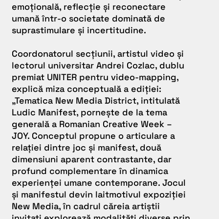
emoțională, reflecție și reconectare
umană într-o societate dominată de
suprastimulare și incertitudine.
Coordonatorul secțiunii, artistul video și
lectorul universitar Andrei Cozlac, dublu
premiat UNITER pentru video-mapping,
explică miza conceptuală a ediției:
„Tematica New Media District, intitulată
Ludic Manifest, pornește de la tema
generală a Romanian Creative Week –
JOY. Conceptul propune o articulare a
relației dintre joc și manifest, două
dimensiuni aparent contrastante, dar
profund complementare în dinamica
experienței umane contemporane. Jocul
și manifestul devin laitmotivul expoziției
New Media, în cadrul căreia artiștii
invitați explorează modalități diverse prin