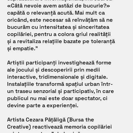
«Câtă nevoie avem astăzi de bucurie?»
capătă o relevanță acută. Mai mult ca
oricând, este necesar să reînvățăm să ne
bucurăm cu intensitatea și sinceritatea
copilăriei, pentru a colora griul realității
și a revitaliza relațiile bazate pe toleranță
și empatie.”
Artiștii participanți investighează forme
ale jocului și descoperirii prin medii
interactive, tridimensionale și digitale.
Instalațiile transformă spațiul urban într-
un traseu senzorial și participativ, în care
publicul nu mai este doar spectator, ci
devine parte a experienței.
Artista Cezara Pâțâligă (Bursa the
Creative) reactivează memoria copilăriei