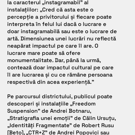
la caracterul „instagramabil” al
instalațiilor:
„Cred că asta este o
percepție a privitorului și fiecare poate
interpreta în felul lui dacă o lucrare e
doar instagramabilă sau este o lucrare de
artă. Dimensiunea unei lucrări nu reflectă
neapărat impactul pe care îl are. O
lucrare mare poate să ofere
monumentalitate. Dar, până la urmă,
contează doar impactul cultural pe care
îl are lucrarea și cu ce rămâne persoana
respectivă din acea experiență.”
Pe parcursul districtului, publicul poate
descoperi și instalațiile „Freedom
Suspension” de Andrei Botnaru,
„Stratigrafia unei emoții” de Călin Ursuțu,
„Identități Fragmentate” de Robert Rusu
[Beto], „CTR+Z” de Andrei Popovici sau