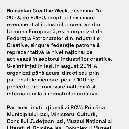
Romanian Creative Week
, desemnat în
2023, de EUIPO, drept cel mai mare
eveniment al industriilor creative din
Uniunea Europeană, este organizat de
Federația Patronatelor din Industriile
Creative, singura federație patronală
reprezentativă la nivel național ce
activează în sectorul industriilor creative.
S-a înființat în Iași, în august 2011. A
organizat până acum, direct sau prin
patronatele membre, peste 100 de
proiecte de promovare națională și
internațională a industriilor creative.
Parteneri instituționali ai RCW
: Primăria
Municipiului Iași, Ministerul Culturii,
Consiliul Județean Iași, Muzeul Național al
Literaturii Române Iași, Complexul Muzeal