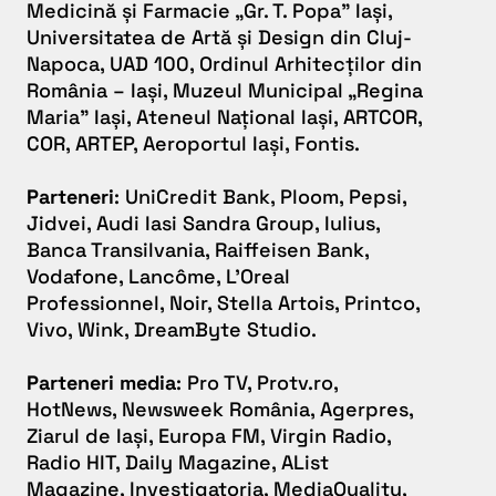
Medicină și Farmacie „Gr. T. Popa” Iași,
Universitatea de Artă și Design din Cluj-
Napoca, UAD 100, Ordinul Arhitecților din
România – Iași, Muzeul Municipal „Regina
Maria” Iași, Ateneul Național Iași, ARTCOR,
COR, ARTEP, Aeroportul Iași, Fontis.
Parteneri
: UniCredit Bank, Ploom, Pepsi,
Jidvei, Audi Iasi Sandra Group, Iulius,
Banca Transilvania, Raiffeisen Bank,
Vodafone, Lancôme, L’Oreal
Professionnel, Noir, Stella Artois, Printco,
Vivo, Wink, DreamByte Studio.
Parteneri media
: Pro TV, Protv.ro,
HotNews, Newsweek România, Agerpres,
Ziarul de Iași, Europa FM, Virgin Radio,
Radio HIT, Daily Magazine, AList
Magazine, Investigatoria, MediaQuality,