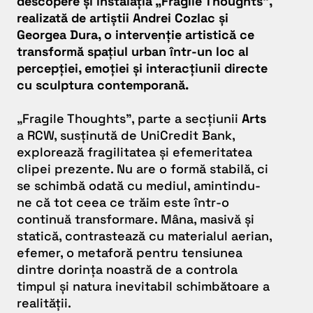
descopere și instalația „Fragile Thoughts”,
realizată de artiștii Andrei Cozlac și
Georgea Dura, o intervenție artistică ce
transformă spațiul urban într-un loc al
percepției, emoției și interacțiunii directe
cu sculptura contemporană.
„Fragile Thoughts”, parte a secțiunii
Arts
a RCW, susținută de UniCredit Bank,
explorează fragilitatea și efemeritatea
clipei prezente. Nu are o formă stabilă, ci
se schimbă odată cu mediul, amintindu-
ne că tot ceea ce trăim este într-o
continuă transformare. Mâna, masivă și
statică, contrastează cu materialul aerian,
efemer, o metaforă pentru tensiunea
dintre dorința noastră de a controla
timpul și natura inevitabil schimbătoare a
realității.