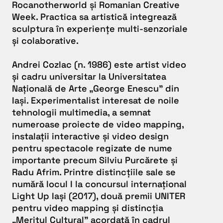
Rocanotherworld și Romanian Creative
Week. Practica sa artistică integrează
sculptura în experiențe multi-senzoriale
și colaborative.
Andrei Cozlac (n. 1986) este artist video
și cadru universitar la Universitatea
Națională de Arte „George Enescu” din
Iași. Experimentalist interesat de noile
tehnologii multimedia, a semnat
numeroase proiecte de video mapping,
instalații interactive și video design
pentru spectacole regizate de nume
importante precum Silviu Purcărete și
Radu Afrim. Printre distincțiile sale se
numără locul I la concursul internațional
Light Up Iași (2017), două premii UNITER
pentru video mapping și distincția
„Meritul Cultural” acordată în cadrul