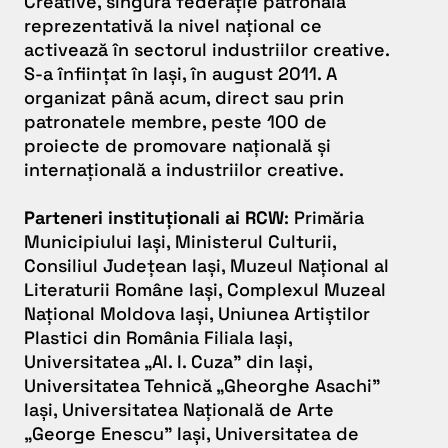
Creative, singura federație patronală
reprezentativă la nivel național ce
activează în sectorul industriilor creative.
S-a înființat în Iași, în august 2011. A
organizat până acum, direct sau prin
patronatele membre, peste 100 de
proiecte de promovare națională și
internațională a industriilor creative.
Parteneri instituționali ai RCW
: Primăria
Municipiului Iași, Ministerul Culturii,
Consiliul Județean Iași, Muzeul Național al
Literaturii Române Iași, Complexul Muzeal
Național Moldova Iași, Uniunea Artiștilor
Plastici din România Filiala Iași,
Universitatea „Al. I. Cuza” din Iași,
Universitatea Tehnică „Gheorghe Asachi”
Iași, Universitatea Națională de Arte
„George Enescu” Iași, Universitatea de