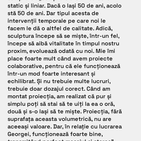
static și liniar. Dacă o lași 50 de ani, acolo
stă 50 de ani. Dar tipul acesta de
intervenții temporale pe care noi le
facem le dă o altfel de calitate. Adică,
sculptura începe să se miște, într-un fel,
începe să aibă vitalitate în timpul nostru
proxim, evoluează odată cu noi. Mie îmi
place foarte mult când avem proiecte
colaborative, pentru că ele funcționează
într-un mod foarte interesant și
echilibrat. Și nu trebuie multe lucruri,
trebuie doar dozajul corect. Când am
montat proiecția, am realizat că pur și
simplu poți să stai să te uiți la ea o oră,
două și s-o lași să te miște. Proiecția, fără
suprafața aceasta volumetrică, nu are
aceeași valoare. Dar, în relație cu lucrarea
Georgei, funcționează foarte bine,