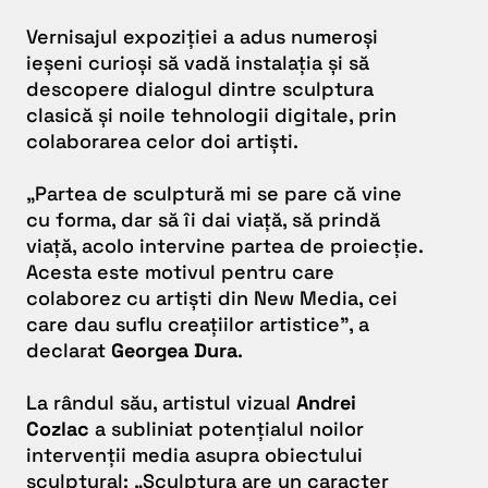
Vernisajul expoziției a adus numeroși
ieșeni curioși să vadă instalația și să
descopere dialogul dintre sculptura
clasică și noile tehnologii digitale, prin
colaborarea celor doi artiști.
„
Partea de sculptură mi se pare că vine
cu forma, dar să îi dai viață, să prindă
viață, acolo intervine partea de proiecție.
Acesta este motivul pentru care
colaborez cu artiști din New Media, cei
care dau suflu creațiilor artistice
”, a
declarat
Georgea Dura
.
La rândul său, artistul vizual
Andrei
Cozlac
a subliniat potențialul noilor
intervenții media asupra obiectului
sculptural:
„Sculptura are un caracter