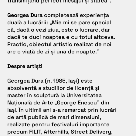
transmițând perfect mesajul și starea”.
Georgea Dura
completează experiența
duală a lucrării:
„Mie mi se pare special
că, dacă o vezi ziua, este o lucrare, dar
dacă te duci noaptea e cu totul altceva.
Practic, obiectul artistic realizat de noi
are o viață de zi și una de noapte.”
Despre artiști
Georgea Dura (n. 1985, Iași) este
absolventă a studiilor de licență și
master în sculptură la Universitatea
Națională de Arte „George Enescu” din
Iași. În ultimii ani s-a remarcat prin lucrări
de artă publică de mari dimensiuni,
realizate pentru festivaluri importante
precum FILIT, Afterhills, Street Delivery,