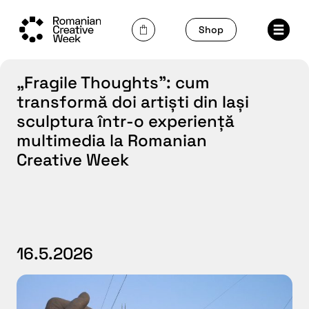
Skip
to
Shop
content
„Fragile Thoughts”: cum
transformă doi artiști din Iași
sculptura într-o experiență
multimedia la Romanian
Creative Week
16.5.2026