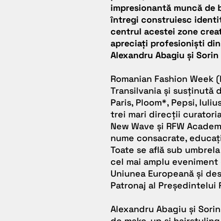
impresionantă muncă de b
întregi construiesc identi
centrul acestei zone creat
apreciați profesioniști di
Alexandru Abagiu și Sorin 
Romanian Fashion Week
(
Transilvania și susținută 
Paris, Ploom*, Pepsi, Iuli
trei mari direcții curatori
New Wave
și
RFW Academ
nume consacrate, educație
Toate se află sub umbrel
cel mai amplu eveniment d
Uniunea Europeană și desf
Patronaj al Președintelui
Alexandru Abagiu și Sori
de make-up și hairstylin