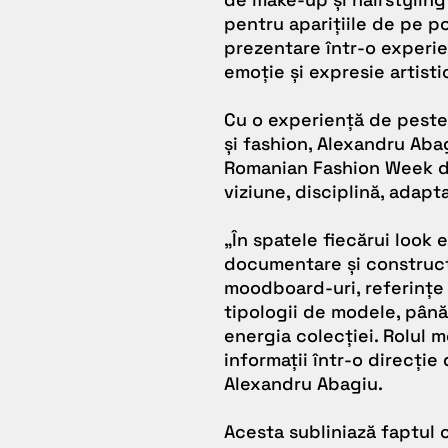
pentru aparițiile de pe p
prezentare într-o experi
emoție și expresie artisti
Cu o experiență de peste
și fashion, Alexandru Aba
Romanian Fashion Week d
viziune, disciplină, adapt
„
În spatele fiecărui look 
documentare și construcți
moodboard-uri, referințe v
tipologii de modele, pân
energia colecției. Rolul 
informații într-o direcți
Alexandru Abagiu.
Acesta subliniază faptul