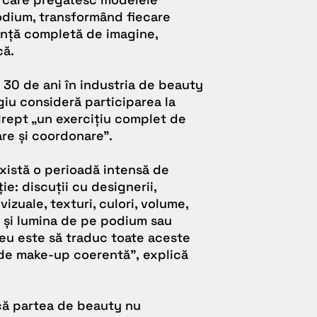
odium, transformând fiecare
ență completă de imagine,
că.
 30 de ani în industria de beauty
giu consideră participarea la
rept „un exercițiu complet de
are și coordonare”.
există o perioadă intensă de
e: discuții cu designerii,
izuale, texturi, culori, volume,
ă și lumina de pe podium sau
meu este să traduc toate aceste
e de make-up coerentă”,
explică
 că partea de beauty nu