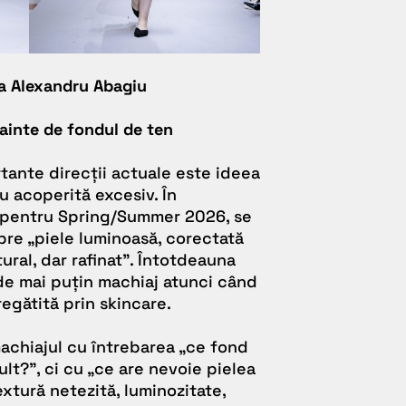
la Alexandru Abagiu
nainte de fondul de ten
tante direcții actuale este ideea
u acoperită excesiv. În
 pentru Spring/Summer 2026, se
pre „piele luminoasă, corectată
tural, dar rafinat”. Întotdeauna
de mai puțin machiaj atunci când
regătită prin skincare.
achiajul cu întrebarea „ce fond
lt?”, ci cu „ce are nevoie pielea
extură netezită, luminozitate,