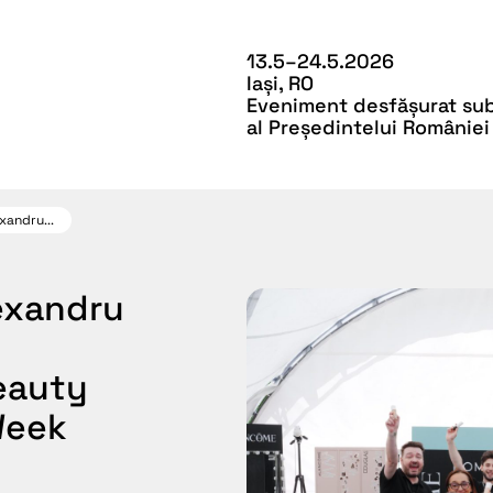
13.5–24.5.2026
Iași, RO
Eveniment desfășurat sub 
al Președintelui României
xandru...
lexandru
eauty
 Week