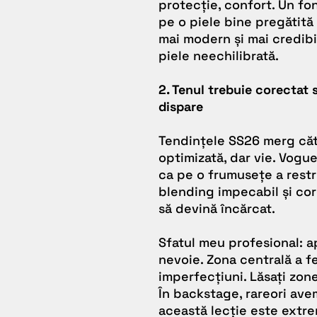
protecție, confort. Un fon
pe o piele bine pregătită
mai modern și mai credibi
piele neechilibrată.
2. Tenul trebuie corectat 
dispare
Tendințele SS26 merg cătr
optimizată, dar vie. Vogu
ca pe o frumusețe a restri
blending impecabil și core
să devină încărcat.
Sfatul meu profesional: a
nevoie. Zona centrală a fe
imperfecțiuni. Lăsați zone
În backstage, rareori avem
această lecție este extrem