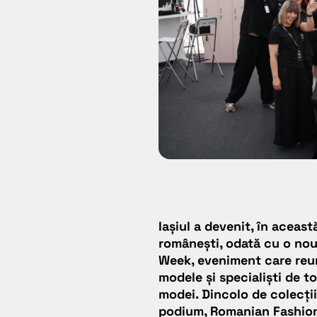
Iașiul a devenit, în aceas
românești, odată cu o nou
Week, eveniment care reuneș
modele și specialiști de to
modei. Dincolo de colecți
podium, Romanian Fashion