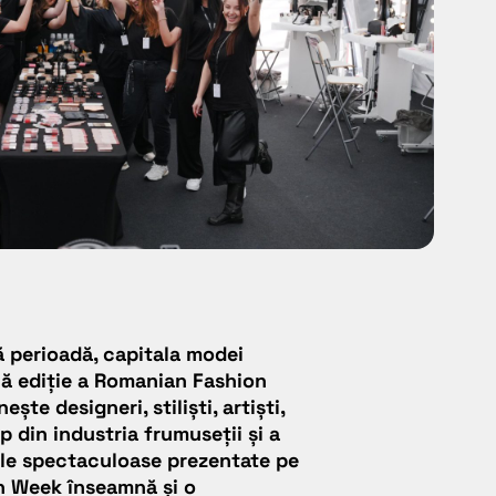
tă perioadă, capitala modei
ă ediție a Romanian Fashion
te designeri, stiliști, artiști,
p din industria frumuseții și a
ile spectaculoase prezentate pe
 Week înseamnă și o