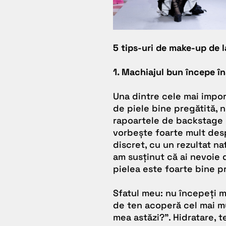
5 tips-uri de make-up de 
1. Machiajul bun începe î
Una dintre cele mai impor
de piele bine pregătită, n
rapoartele de backstage
vorbește foarte mult des
discret, cu un rezultat na
am susținut că ai nevoie 
pielea este foarte bine p
Sfatul meu: nu începeți m
de ten acoperă cel mai mu
mea astăzi?”. Hidratare, t