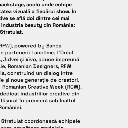
ackstage, acolo unde echipe
tatea vizuală a fiecărui show. În
ive se află doi dintre cei mai
n industria beauty din România:
Stratulat.
RFW), powered by Banca
de partenerii Lancôme, L’Oréal
us, Jidvei și Vivo, aduce împreună
ale,
Romanian Designers
,
RFW
ia
, construind un dialog între
 și noua generație de creatori.
a
Romanian Creative Week
(RCW),
edicat industriilor creative din
ășurat în premieră sub Înaltul
 României.
n Stratulat coordonează echipele
g care pregătesc modelele