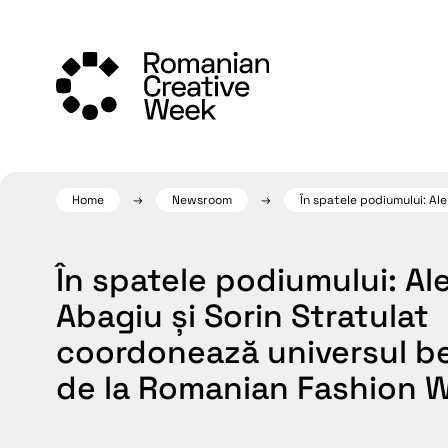
Skip
to
content
Home
Newsroom
În spatele podiumului: Ale
În spatele podiumului: A
Abagiu și Sorin Stratulat
coordonează universul b
de la Romanian Fashion