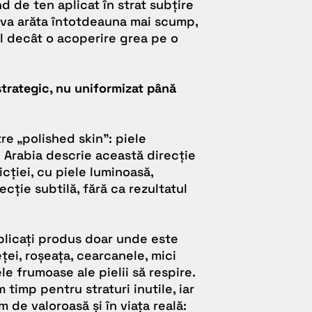
d de ten aplicat în strat subțire
 va arăta întotdeauna mai scump,
l decât o acoperire grea pe o
strategic, nu uniformizat până
e „polished skin”: piele
e Arabia descrie această direcție
cției, cu piele luminoasă,
cție subtilă, fără ca rezultatul
plicați produs doar unde este
ței, roșeața, cearcanele, mici
le frumoase ale pielii să respire.
 timp pentru straturi inutile, iar
 de valoroasă și în viața reală: