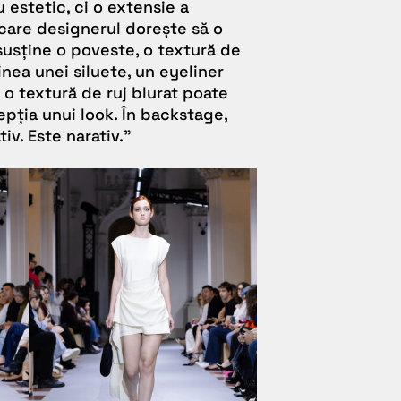
 estetic, ci o extensie a
 care designerul dorește să o
susține o poveste, o textură de
nea unei siluete, un eyeliner
 o textură de ruj blurat poate
pția unui look. În backstage,
iv. Este narativ.
”