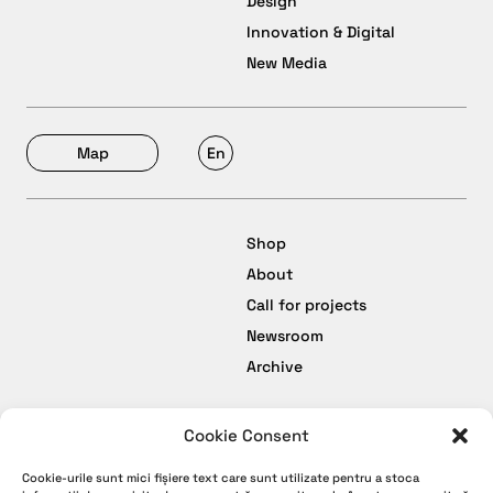
Design
Innovation & Digital
New Media
Map
En
Shop
About
Call for projects
Newsroom
Archive
Cookie Consent
facebook
Termeni și Condiții
Cookie-urile sunt mici fișiere text care sunt utilizate pentru a stoca
instagram
Politică de Confidențialitate