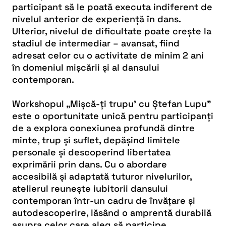
participant să le poată executa indiferent de
nivelul anterior de experiență în dans.
Ulterior, nivelul de dificultate poate crește la
stadiul de intermediar – avansat, fiind
adresat celor cu o activitate de minim 2 ani
în domeniul mișcării și al dansului
contemporan.
Workshopul „Mișcă-ți trupu’ cu Ștefan Lupu”
este o oportunitate unică pentru participanți
de a explora conexiunea profundă dintre
minte, trup și suflet, depășind limitele
personale și descoperind libertatea
exprimării prin dans. Cu o abordare
accesibilă și adaptată tuturor nivelurilor,
atelierul reunește iubitorii dansului
contemporan într-un cadru de învățare și
autodescoperire, lăsând o amprentă durabilă
asupra celor care aleg să participe.