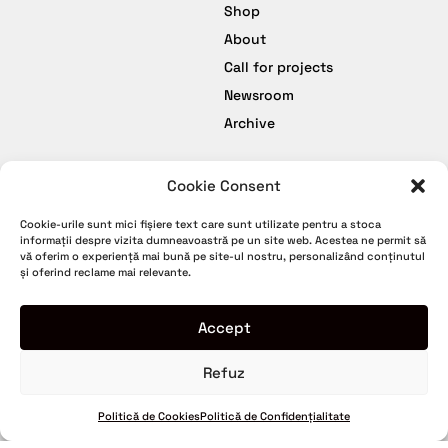
Shop
About
Call for projects
Newsroom
Archive
Cookie Consent
facebook
Termeni și Condiții
Cookie-urile sunt mici fișiere text care sunt utilizate pentru a stoca
instagram
Politică de Confidențialitate
informații despre vizita dumneavoastră pe un site web. Acestea ne permit să
vă oferim o experiență mai bună pe site-ul nostru, personalizând conținutul
youtube
Politică de Cookies
și oferind reclame mai relevante.
tiktok
Politica de retur
Garanție
Accept
Refuz
© Romanian Creative Week. All rights reserved.
2024
Politică de Cookies
Politică de Confidențialitate