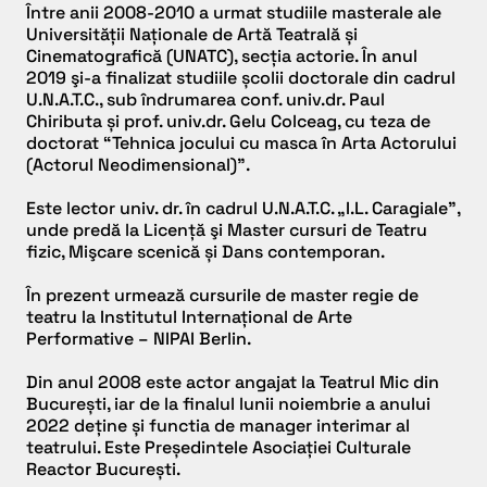
Între anii 2008-2010 a urmat studiile masterale ale
Universității Naționale de Artă Teatrală și
Cinematografică (UNATC), secția actorie. În anul
2019 şi-a finalizat studiile școlii doctorale din cadrul
U.N.A.T.C., sub îndrumarea conf. univ.dr. Paul
Chiributa și prof. univ.dr. Gelu Colceag, cu teza de
doctorat “Tehnica jocului cu masca în Arta Actorului
(Actorul Neodimensional)”.
Este lector univ. dr. în cadrul U.N.A.T.C. „I.L. Caragiale”,
unde predă la Licență şi Master cursuri de Teatru
fizic, Mişcare scenică și Dans contemporan.
În prezent urmează cursurile de master regie de
teatru la Institutul Internațional de Arte
Performative – NIPAI Berlin.
Din anul 2008 este actor angajat la Teatrul Mic din
București, iar de la finalul lunii noiembrie a anului
2022 deține și functia de manager interimar al
teatrului. Este Președintele Asociației Culturale
Reactor București.