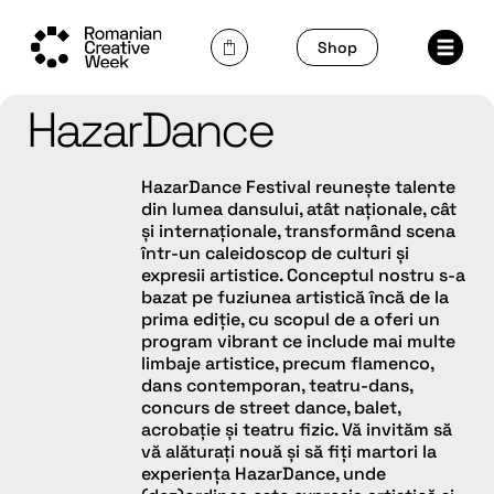
Skip
to
Shop
content
HazarDance
HazarDance Festival reunește talente
din lumea dansului, atât naționale, cât
și internaționale, transformând scena
într-un caleidoscop de culturi și
expresii artistice. Conceptul nostru s-a
bazat pe fuziunea artistică încă de la
prima ediție, cu scopul de a oferi un
program vibrant ce include mai multe
limbaje artistice, precum flamenco,
dans contemporan, teatru-dans,
concurs de street dance, balet,
acrobație și teatru fizic. Vă invităm să
vă alăturați nouă și să fiți martori la
experiența HazarDance, unde