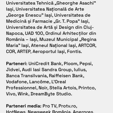
Universitatea Tehnică „Gheorghe Asachi”
Iași, Universitatea Națională de Arte
„George Enescu” Iași, Universitatea de
Medicină și Farmacie „Gr. T. Popa” Iași,
Universitatea de Artă și Design din Cluj-
Napoca, UAD 100, Ordinul Arhitecților din
România – Iași, Muzeul Municipal „Regina
Maria” Iași, Ateneul Național Iași, ARTCOR,
COR, ARTEP, Aeroportul Iași, Fontis.
Parteneri
: UniCredit Bank, Ploom, Pepsi,
Jidvei, Audi Iasi Sandra Group, Iulius,
Banca Transilvania, Raiffeisen Bank,
Vodafone, Lancôme, L’Oreal
Professionnel, Noir, Stella Artois, Printco,
Vivo, Wink, DreamByte Studio.
Parteneri media
: Pro TV, Protv.ro,
HotNews, Newsweek România, Agerpres,