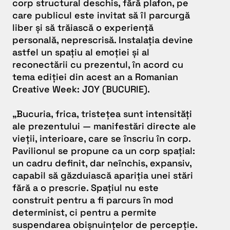
corp structural deschis, fără plafon, pe
care publicul este invitat să îl parcurgă
liber și să trăiască o experiență
personală, neprescrisă. Instalația devine
astfel un spațiu al emoției și al
reconectării cu prezentul, în acord cu
tema ediției din acest an a Romanian
Creative Week: JOY (BUCURIE).
„
Bucuria, frica, tristețea sunt intensități
ale prezentului — manifestări directe ale
vieții, interioare, care se înscriu în corp.
Pavilionul se propune ca un corp spațial:
un cadru definit, dar neînchis, expansiv,
capabil să găzduiască apariția unei stări
fără a o prescrie. Spațiul nu este
construit pentru a fi parcurs în mod
determinist, ci pentru a permite
suspendarea obișnuințelor de percepție.