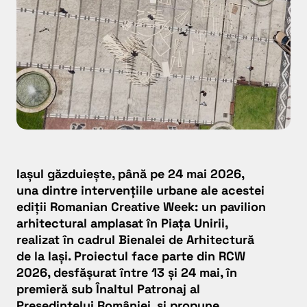
Iașul găzduiește, până pe 24 mai 2026,
una dintre intervențiile urbane ale acestei
ediții
Romanian Creative Week
: un pavilion
arhitectural amplasat în Piața Unirii,
realizat în cadrul Bienalei de Arhitectură
de la Iași. Proiectul face parte din RCW
2026, desfășurat între 13 și 24 mai, în
premieră sub Înaltul Patronaj al
Președintelui României, și propune