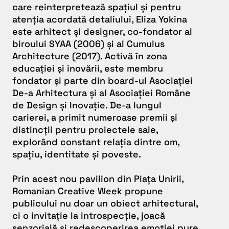
care reinterpretează spațiul și pentru
atenția acordată detaliului, Eliza Yokina
este arhitect și designer, co-fondator al
biroului SYAA (2006) și al Cumulus
Architecture (2017). Activă în zona
educației și inovării, este membru
fondator și parte din board-ul Asociației
De-a Arhitectura și al Asociației Române
de Design și Inovație. De-a lungul
carierei, a primit numeroase premii și
distincții pentru proiectele sale,
explorând constant relația dintre om,
spațiu, identitate și poveste.
Prin acest nou pavilion din Piața Unirii,
Romanian Creative Week propune
publicului nu doar un obiect arhitectural,
ci o invitație la introspecție, joacă
senzorială și redescoperirea emoției pure