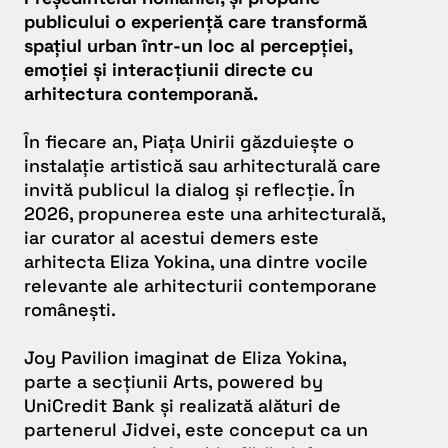
publicului o experiență care transformă
spațiul urban într-un loc al percepției,
emoției și interacțiunii directe cu
arhitectura contemporană.
În fiecare an, Piața Unirii găzduiește o
instalație artistică sau arhitecturală care
invită publicul la dialog și reflecție. În
2026, propunerea este una arhitecturală,
iar curator al acestui demers este
arhitecta Eliza Yokina, una dintre vocile
relevante ale arhitecturii contemporane
românești.
Joy Pavilion
imaginat de Eliza Yokina,
parte a secțiunii
Arts
, powered by
UniCredit Bank și realizată alături de
partenerul Jidvei, este conceput ca un