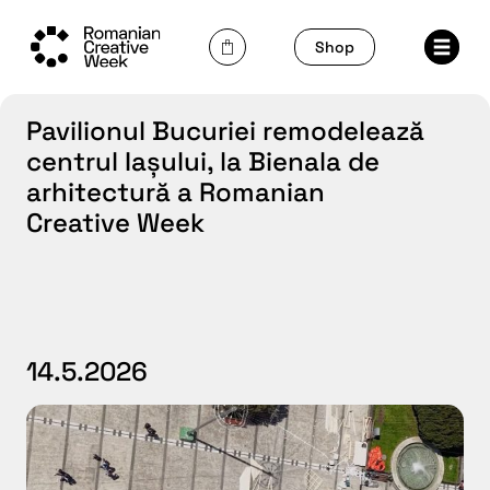
Skip
to
Shop
content
Pavilionul Bucuriei remodelează
centrul Iașului, la Bienala de
arhitectură a Romanian
Creative Week
14.5.2026