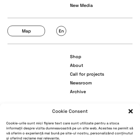
New Media
Map
En
Shop
About
Call for projects
Newsroom
Archive
Cookie Consent
facebook
Termeni și Condiții
Cookie-urile sunt mici fișiere text care sunt utilizate pentru a stoca
instagram
Politică de Confidențialitate
informații despre vizita dumneavoastră pe un site web. Acestea ne permit să
vă oferim o experiență mai bună pe site-ul nostru, personalizând conținutul
youtube
Politică de Cookies
și oferind reclame mai relevante.