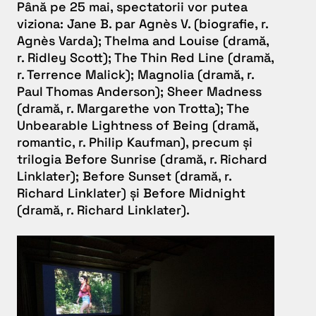
Până pe 25 mai, spectatorii vor putea
viziona:
Jane B. par Agnès V.
(biografie, r.
Agnès Varda);
Thelma and Louise
(dramă,
r. Ridley Scott);
The Thin Red Line
(dramă,
r. Terrence Malick);
Magnolia
(dramă, r.
Paul Thomas Anderson);
Sheer Madness
(dramă, r. Margarethe von Trotta);
The
Unbearable Lightness of Being
(dramă,
romantic, r. Philip Kaufman), precum și
trilogia
Before Sunrise
(dramă, r. Richard
Linklater);
Before Sunset
(dramă, r.
Richard Linklater) și Before Midnight
(dramă, r. Richard Linklater).