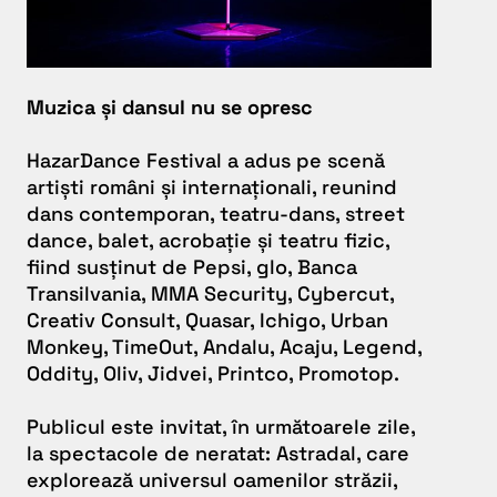
Muzica și dansul nu se opresc
HazarDance Festival
a adus pe scenă
artiști români și internaționali, reunind
dans contemporan, teatru-dans, street
dance, balet, acrobație și teatru fizic,
fiind susținut de Pepsi, glo, Banca
Transilvania, MMA Security, Cybercut,
Creativ Consult, Quasar, Ichigo, Urban
Monkey, TimeOut, Andalu, Acaju, Legend,
Oddity, Oliv, Jidvei, Printco, Promotop.
Publicul este invitat, în următoarele zile,
la spectacole de neratat:
Astradal
, care
explorează universul oamenilor străzii,