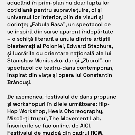
aducând în prim-plan nu doar lupta lor
cotidiană pentru supraviețuire, ci și
universul lor interior, plin de visuri și
dorințe; „
Fabula Rasa
”, un spectacol ce
se inspiră din surse aparent îndepărtate
– o schiță literară a unuia dintre artiștii
blestemați ai Poloniei, Edward Stachura,
și lucrările cu orientare națională ale lui
Stanisław Moniuszko, dar și
„Zborul
”, un
spectacol de teatru-dans contemporan,
inspirat din viața și opera lui Constantin
Brâncuși.
De asemenea, festivalul de dans propune
și workshopuri în zilele următoare:
Hip-
Hop Workshop
,
Heels Choreography
,
Mișcă-ți trupu’
,
The Movement Lab
.
Înscrierile se fac online, de
AICI
.
Festivalul de muzică
din cadrul RCW,