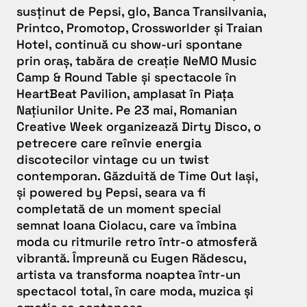
susținut de Pepsi, glo, Banca Transilvania,
Printco, Promotop, Crossworlder și Traian
Hotel, continuă cu
show-uri spontane
prin oraș
, tabăra de creație
NeMO Music
Camp & Round Table
și
spectacole în
HeartBeat Pavilion
, amplasat în Piața
Națiunilor Unite. Pe 23 mai, Romanian
Creative Week organizează
Dirty Disco
, o
petrecere care reînvie energia
discotecilor vintage cu un twist
contemporan. Găzduită de Time Out Iași,
și powered by Pepsi, seara va fi
completată de un moment special
semnat Ioana Ciolacu, care va îmbina
moda cu ritmurile retro într-o atmosferă
vibrantă. Împreună cu Eugen Rădescu,
artista va transforma noaptea într-un
spectacol total, în care moda, muzica și