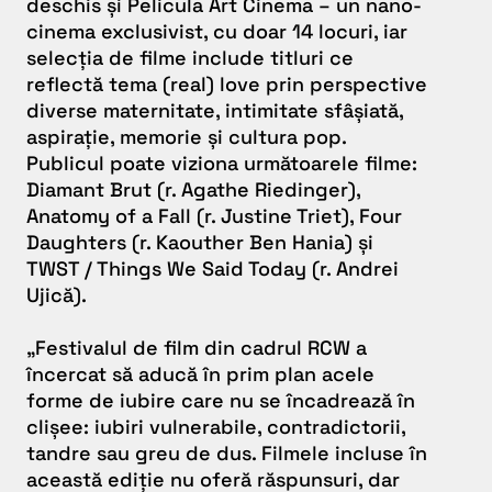
deschis și
Pelicula Art Cinema
– un nano-
cinema exclusivist, cu doar 14 locuri, iar
selecția de filme include titluri ce
reflectă tema (real) love prin perspective
diverse maternitate, intimitate sfâșiată,
aspirație, memorie și cultura pop.
Publicul poate viziona următoarele filme:
Diamant Brut
(r. Agathe Riedinger),
Anatomy of a Fall
(r. Justine Triet),
Four
Daughters
(r. Kaouther Ben Hania) și
TWST / Things We Said Today
(r. Andrei
Ujică).
„
Festivalul de film din cadrul RCW a
încercat să aducă în prim plan acele
forme de iubire care nu se încadrează în
clișee: iubiri vulnerabile, contradictorii,
tandre sau greu de dus. Filmele incluse în
această ediție nu oferă răspunsuri, dar