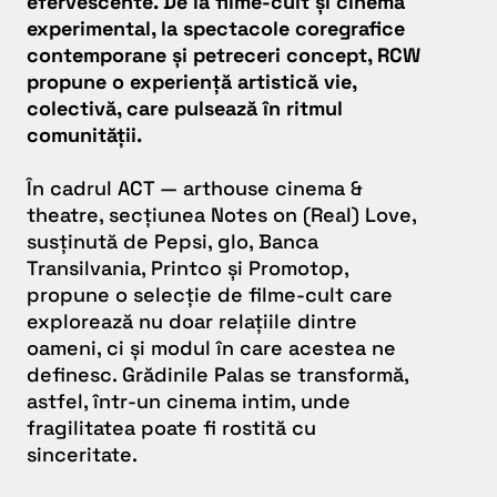
efervescente. De la filme-cult și cinema
experimental, la spectacole coregrafice
contemporane și petreceri concept, RCW
propune o experiență artistică vie,
colectivă, care pulsează în ritmul
comunității.
În cadrul
ACT — arthouse cinema &
theatre
, secțiunea Notes on (Real) Love,
susținută de Pepsi, glo, Banca
Transilvania, Printco și Promotop,
propune o selecție de filme-cult care
explorează nu doar relațiile dintre
oameni, ci și modul în care acestea ne
definesc. Grădinile Palas se transformă,
astfel, într-un cinema intim, unde
fragilitatea poate fi rostită cu
sinceritate.