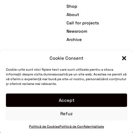
Shop
About
Call for projects
Newsroom
Archive
Cookie Consent
facebook
Termeni și Condiții
Cookie-urile sunt mici fișiere text care sunt utilizate pentru a stoca
instagram
Politică de Confidențialitate
informații despre vizita dumneavoastră pe un site web. Acestea ne permit să
vă oferim o experiență mai bună pe site-ul nostru, personalizând conținutul
youtube
Politică de Cookies
și oferind reclame mai relevante.
tiktok
Politica de retur
Garanție
Accept
Refuz
© Romanian Creative Week. All rights reserved.
2024
Politică de Cookies
Politică de Confidențialitate